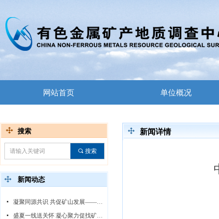
网站首页
单位概况
搜索
新闻详情
끠
搜索
新闻动态
넷
凝聚同源共识 共促矿山发展——中心领导赴白音诺尔矿区调研指导
넷
盛夏一线送关怀 凝心聚力促找矿——中心领导赴线沟-王台子金矿勘查项目慰问调研指导工作