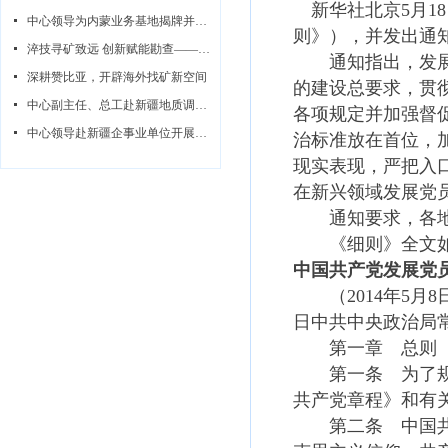
新华社北京5月1
넷
中心领导为内蒙业务基地揭牌并同步开展调研指导系列活动
则》），并发出通
넷
淬技寻矿致远 创新赋能勘查——中心赞比亚无人机航磁攻坚队纪实
通知指出，发展党
넷
深耕赞比亚，开辟海外找矿新空间
的建设总要求，贯
넷
中心副主任、总工赴新疆地质调查所开展调研指导
各项规定并加强督
넷
中心领导赴新疆企事业单位开展座谈交流
治标准放在首位，
现实表现，严把入
在新兴领域发展党
通知要求，各地区
《细则》全文如
中国共产党发展党
（2014年5月8
日中共中央政治局常
第一章 总则
第一条 为了规范
共产党章程》和有
第二条 中国共产