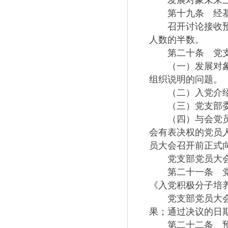
发展对象未来三个
第十九条 经基层
召开讨论接收预备
人数的半数。
第二十条 党支部
（一）发展对象汇
组织说明的问题。
（二）入党介绍人
（三）党支部委
（四）与会党员对
会有表决权的党员
员大会召开前正式
党支部党员大会讨
第二十一条 党支
《入党积极分子培
党支部党员大会决
果；通过决议的日
第二十二条 预