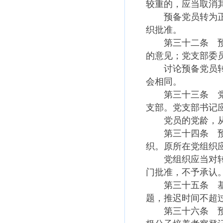
较重的，应当取消
预备党员转为正式
织批准。
第三十二条 预备
的意见；党支部委
讨论预备党员转正
会相同。
第三十三条 党委
支部。党支部书记
党员的党龄，从
第三十四条 预备
织。原所在党组织
党组织应当对转入
门批准，不予承认
第三十五条 基层
题，推迟时间不超
第三十六条 预备