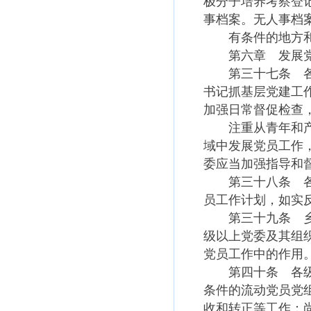
极分子培养考察登
事档案。无人事档
有条件的地方和
第六章 发展党
第三十七条 各级
书记抓基层党建工
加强日常督促检查
注重从青年和产业
域中发展党员工作
委应当加强指导和
第三十八条 各级
员工作计划，如实
第三十九条 乡镇
级以上党委及其组
党员工作中的作用
第四十条 各级党
条件的流动党员党
收和转正等工作；