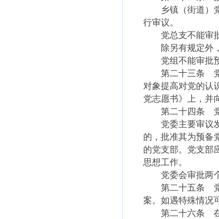
乡镇（街道）党委
行审议。
党总支不能审批预
除另有规定外，
党组不能审批预备
第二十三条 党委
对象提高对党的认
党志愿书》上，并
第二十四条 党
党委主要审议发展
的，批准其为预备
的党支部。党支部
思想工作。
党委会审批两个以
第二十五条 党委
案。如遇特殊情况
第二十六条 在特