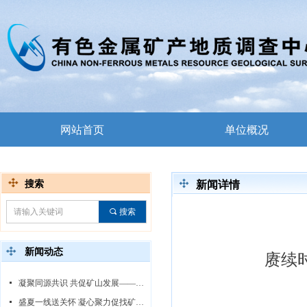
网站首页
单位概况
搜索
新闻详情
끠
搜索
新闻动态
赓续
넷
凝聚同源共识 共促矿山发展——中心领导赴白音诺尔矿区调研指导
넷
盛夏一线送关怀 凝心聚力促找矿——中心领导赴线沟-王台子金矿勘查项目慰问调研指导工作