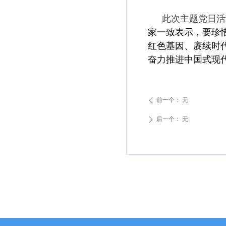
此次主题党日活
家一致表示，要珍
红色基因、赓续时
奋力推进中国式现
前一个：
无
ꄴ
后一个：
无
ꄲ