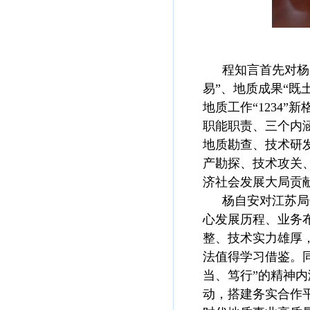
程知言
首先
对杨
易
”
、地质成果“既
地质工作“1234”新
职能
职责、
三个内
地质勘查、技术研
产勘探、技术攻关
济社会发展大局贡
杨自安对江苏局
心发展历程、业务
整、技术实力雄厚
法值得学习借鉴。
当、笃行”
的精神内
动，搭建务实合作