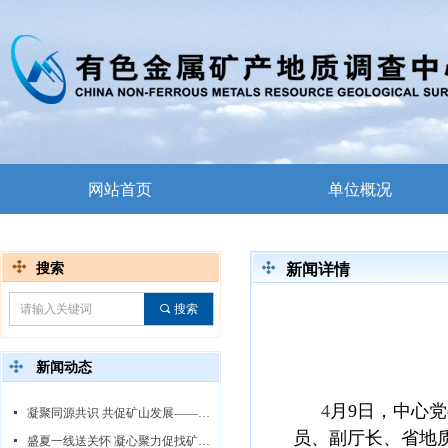
网站首页
单位概况
搜索
新闻详情
끠
搜索
新闻动态
4
月9日，中心
넷
凝聚同源共识 共促矿山发展——中心领导赴白音诺尔矿区调研指导
员、副厅长、省地
넷
盛夏一线送关怀 凝心聚力促找矿——中心领导赴线沟-王台子金矿勘查项目慰问调研指导工作