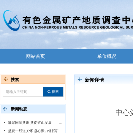
网站首页
单位概况
搜索
新闻详情
끠
搜索
新闻动态
中心
넷
凝聚同源共识 共促矿山发展——中心领导赴白音诺尔矿区调研指导
넷
盛夏一线送关怀 凝心聚力促找矿——中心领导赴线沟-王台子金矿勘查项目慰问调研指导工作