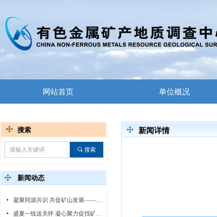
网站首页
单位概况
搜索
新闻详情
끠
搜索
新闻动态
넷
凝聚同源共识 共促矿山发展——中心领导赴白音诺尔矿区调研指导
넷
盛夏一线送关怀 凝心聚力促找矿——中心领导赴线沟-王台子金矿勘查项目慰问调研指导工作