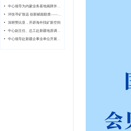
넷
中心领导为内蒙业务基地揭牌并同步开展调研指导系列活动
넷
淬技寻矿致远 创新赋能勘查——中心赞比亚无人机航磁攻坚队纪实
넷
深耕赞比亚，开辟海外找矿新空间
넷
中心副主任、总工赴新疆地质调查所开展调研指导
넷
中心领导赴新疆企事业单位开展座谈交流