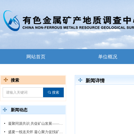
网站首页
单位概况
搜索
新闻详情
끠
搜索
新闻动态
넷
凝聚同源共识 共促矿山发展——中心领导赴白音诺尔矿区调研指导
넷
盛夏一线送关怀 凝心聚力促找矿——中心领导赴线沟-王台子金矿勘查项目慰问调研指导工作