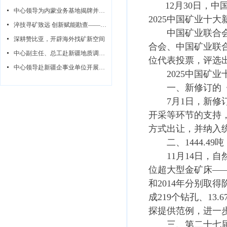
12月30日，
넷
中心领导为内蒙业务基地揭牌并同步开展调研指导系列活动
2025中国矿业十
넷
淬技寻矿致远 创新赋能勘查——中心赞比亚无人机航磁攻坚队纪实
中国矿业联合会根
넷
深耕赞比亚，开辟海外找矿新空间
合会、中国矿业联
넷
中心副主任、总工赴新疆地质调查所开展调研指导
位代表投票，评选出
넷
中心领导赴新疆企事业单位开展座谈交流
2025中国矿业
一、新修订的《中
7月1日，新修订
开采等环节的支持
方式出让，并纳入
二、1444.49
11月14日，自
位超大型金矿床——
和2014年分别取
成219个钻孔、1
探提供范例，进一
三、第二十七届中