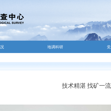
况
地调科研
党
技术精湛 找矿一流