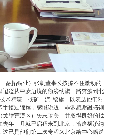
称：融拓铜业）张凯董事长按捺不住激动的
里迢迢从中蒙边境的额济纳旗一路奔波到北
技术精湛，找矿一流”锦旗，以表达他们对
亲手接过锦旗，感慨说道：非常感谢融拓铜
（戈壁荒漠区）矢志攻关，并取得良好的找
在去年十月就已启程来到北京，恰逢额济纳
，这已是他们第二次专程来北京给中心赠送