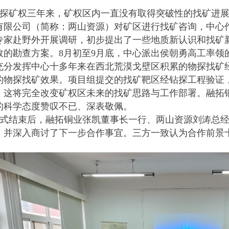
探矿权三年来，矿权区内一直没有取得突破性的找矿进展。
有限公司（简称：两山资源）对矿区进行找矿咨询，中心
专家赴野外开展调研，初步提出了一些地质新认识和找矿
效的勘查方案。8月初至9月底，中心派出侯朝勇高工率领的
充分发挥中心十多年来在西北荒漠戈壁区积累的物探找矿
的物探找矿效果。项目组提交的找矿靶区经钻探工程验证
，这将完全改变矿权区未来的找矿思路与工作部署。融拓
的科学态度赞叹不已、深表敬佩。
式结束后，融拓铜业张凯董事长一行、两山资源刘涛总
，并深入商讨了下一步合作事宜。三方一致认为合作前景