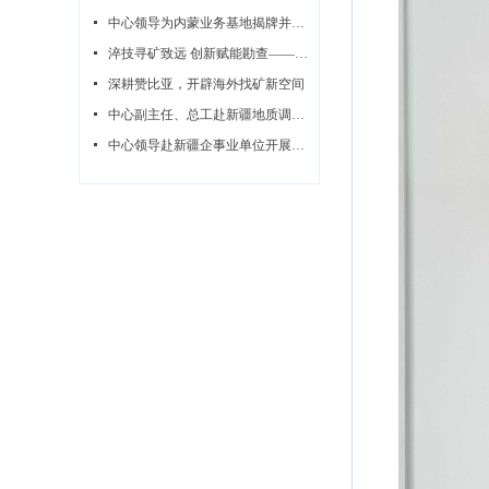
넷
中心领导为内蒙业务基地揭牌并同步开展调研指导系列活动
넷
淬技寻矿致远 创新赋能勘查——中心赞比亚无人机航磁攻坚队纪实
넷
深耕赞比亚，开辟海外找矿新空间
넷
中心副主任、总工赴新疆地质调查所开展调研指导
넷
中心领导赴新疆企事业单位开展座谈交流