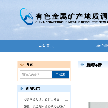
网站首页
单位概
搜索
新闻详情
끠
搜索
新闻动态
넷
凝聚同源共识 共促矿山发展——中心领导赴白音诺尔矿区调研指导
넷
盛夏一线送关怀 凝心聚力促找矿——中心领导赴线沟-王台子金矿勘查项目慰问调研指导工作