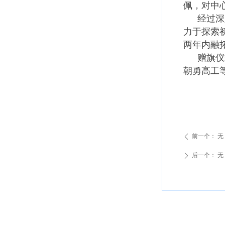
佩，对中
经过深
力于探索
两年内融
赠旗仪
朝勇高工
前一个：
无
ꄴ
后一个：
无
ꄲ